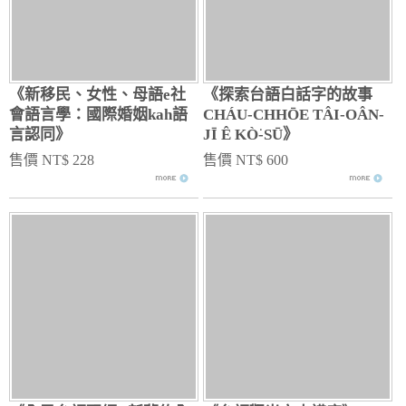
《新移民、女性、母語e社
《探索台語白話字的故事
會語言學：國際婚姻kah語
CHÁU-CHHŌE TÂI-OÂN-
言認同》
JĪ Ê KÒ͘-SŪ》
售價 NT$ 228
售價 NT$ 600