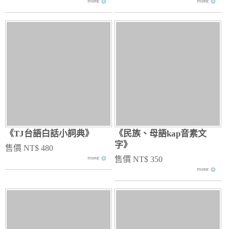
《TJ台語白話小詞典》
《民族、母語kap音素文
字》
售價 NT$ 480
售價 NT$ 350