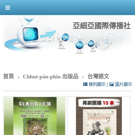
亞細亞國際傳播社
首頁
Chhut-pán-phín 出版品
台灣語文
|
條列顯示
圖片顯示