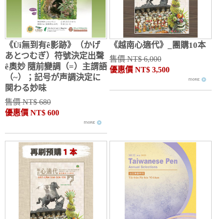
《Ùi無到有ê影跡》（かげ
《越南心適代》_團購10本
あとつむぎ）符號決定出聲
售價 NT$ 6,000
ê奧妙 隨前變調（=）主謂語
優惠價 NT$ 3,500
（~）；記号が声調決定に
関わる妙味
售價 NT$ 680
優惠價 NT$ 600