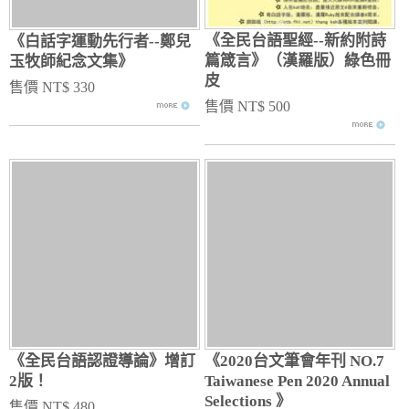
《全民台語聖經--新約附詩
《白話字運動先行者--鄭兒
篇箴言》（漢羅版）綠色冊
玉牧師紀念文集》
皮
售價 NT$ 330
售價 NT$ 500
《全民台語認證導論》增訂
《2020台文筆會年刊 NO.7
2版！
Taiwanese Pen 2020 Annual
Selections 》
售價 NT$ 480