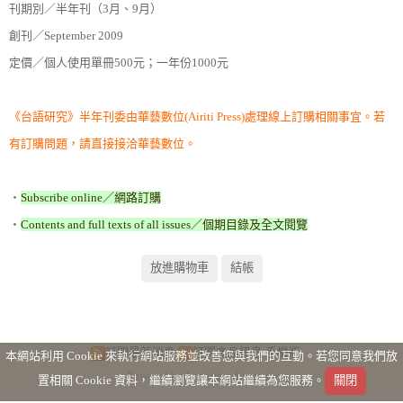
刊期別／半年刊（3月、9月）
創刊／September 2009
定價／個人使用單冊500元；一年份1000元
《台語研究》半年刊委由
華藝數位(Airiti Press)
處理線上訂購相關事宜。若
有訂購問題，請直接接洽華藝數位。
‧
Subscribe online／網路訂購
‧
Contents and full texts of all issues／個期目錄及全文閱覽
訂閱最新消息
訂閱商品訊息
手機版
本網站利用 Cookie 來執行網站服務並改善您與我們的互動。若您同意我們放
Powered by hosting.url.com.tw
置相關 Cookie 資料，繼續瀏覽讓本網站繼續為您服務。