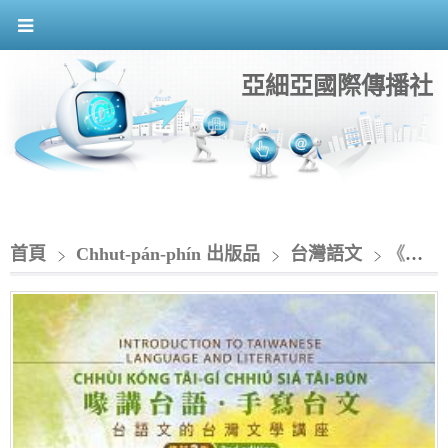
亞細亞國際傳播社
首頁
Chhut-pán-phín 出版品
台灣語文
《喙講台語‧手寫台文－台語文的台灣文學講座》修訂2版