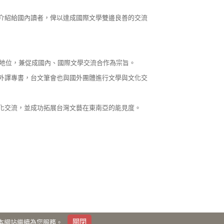
介紹給國內讀者，俾以達成國際文學雙邊良善的交流
化地位，兼促成國內、國際文學交流合作為宗旨。
外譯專書，台文筆會也與國外團體進行文學與文化交
化交流，並成功拓展台灣文藝在東南亞的能見度。
覽讓本網站繼續為您服務。