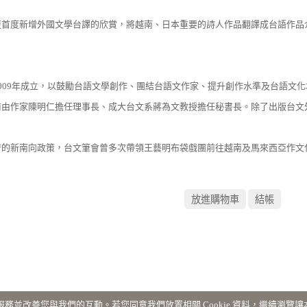
更首度新增外國文學台譯的欣賞，將越南、日本重要的詩人作品翻譯成台語作品
009年成立，以鼓勵台語文學創作、團結台語文作家、提升創作水準及台語文
前由作家陳明仁擔任理事長、成大台文系蔣為文教授擔任秘書長。除了出版台文
府的新南向政策，台文筆會曾多次帶領王藝明布袋戲團前往越南及馬來西亞作文
網站服務並改善您與我們的互動。若您同意我們放置相關 Cookie 資料，繼續瀏