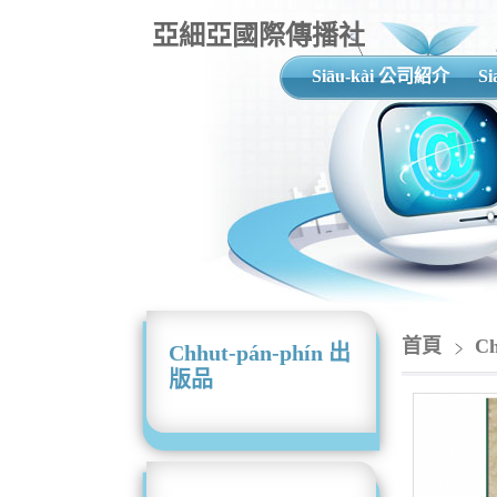
亞細亞國際傳播社
Siāu-kài 公司紹介
S
首頁
C
Chhut-pán-phín 出
版品