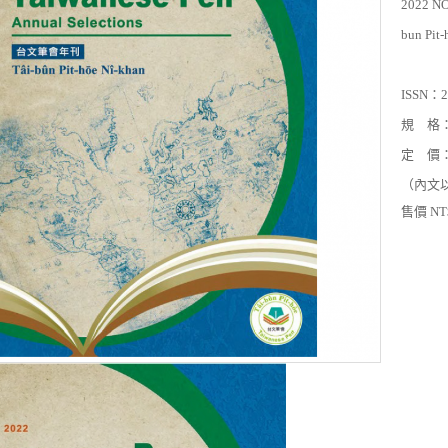
2022 NO
bun Pit-
ISSN：2
規 格：
定 價：$
（內文
售價 NT$