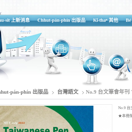
iau-sit 上新消息
Chhut-pán-phín 出版品
Kî-thaⁿ 其他
Bé
hhut-pán-phín 出版品
台灣語文
No.9 台文筆會年刊 Taiw
No.9 台文
★本冊