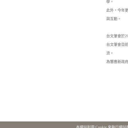
學。
此外，今年
與互動。
台文筆會於2
台文筆會目
流。
為響應新政
本網站利用 Cookie 來執行