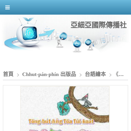
亞細亞國際傳播社
首頁
Chhut-pán-phín 出版品
台語繪本
《動物園大對決》Tōng-bu̍t-hn̂g Tōa Tùi-koat_台+英+日+越 4語兒童繪本