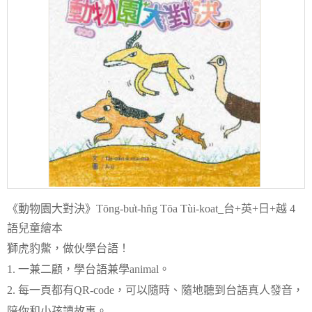
《動物園大對決》Tōng-bu̍t-hn̂g Tōa Tùi-koat_台+英+日+越 4
語兒童繪本
獅虎豹鱉，做伙學台語！
1. 一兼二顧，學台語兼學animal。
2. 每一頁都有QR-code，可以隨時、隨地聽到台語真人發音，
陪你和小孩讀故事。