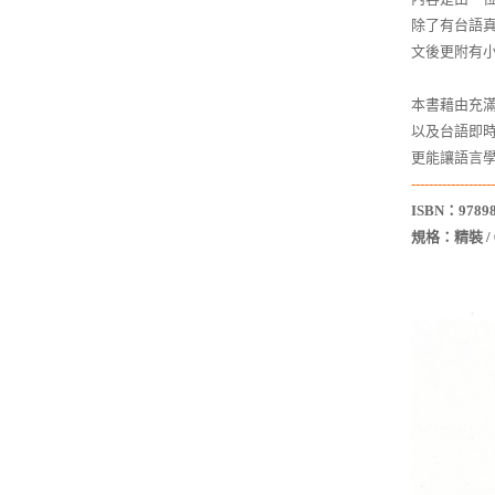
除了有台語真
文後更附有
本書藉由充
以及台語即
更能讓語言
-------------------
ISBN：97898
規格：精裝 / 60