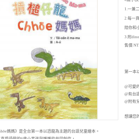
1.一兼
2.每一
陪你和
3.附di
售價 NT$
第一本
@可愛
@有台語
@附有
想讓您
hhōe媽媽》是全台第一本以恐龍為主題的台語兒童繪本。
位喜愛恐龍的6歲小男孩與媽媽的共同創作，