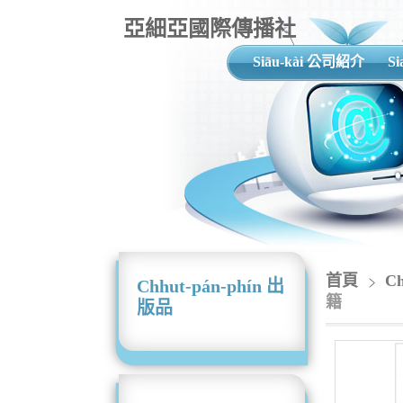
亞細亞國際傳播社
Siāu-kài 公司紹介
S
首頁
C
Chhut-pán-phín 出
籍
版品