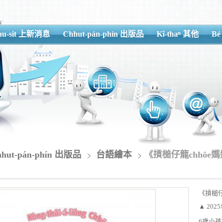
iau-sit 上新消息
Chhut-pán-phín 出版品
Kî-thaⁿ 其他
Bé
hhut-pán-phín 出版品
台語繪本
《摃槌仔龍chhōe
《摃槌仔
▲ 202
6歲小