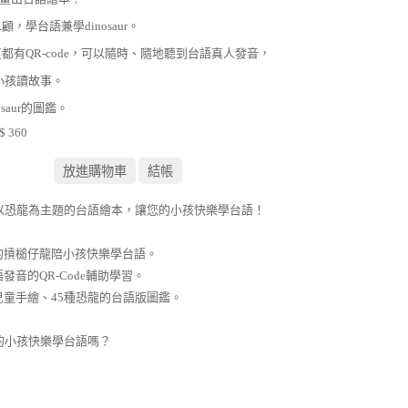
二顧，學台語兼學dinosaur。
頁都有QR-code，可以隨時、隨地聽到台語真人發音，
小孩讀故事。
nosaur的圖鑑。
 360
以恐龍為主題的台語繪本，讓您的小孩快樂學台語！
的摃槌仔龍陪小孩快樂學台語。
發音的QR-Code輔助學習。
兒童手繪、45種恐龍的台語版圖鑑。
的小孩快樂學台語嗎？