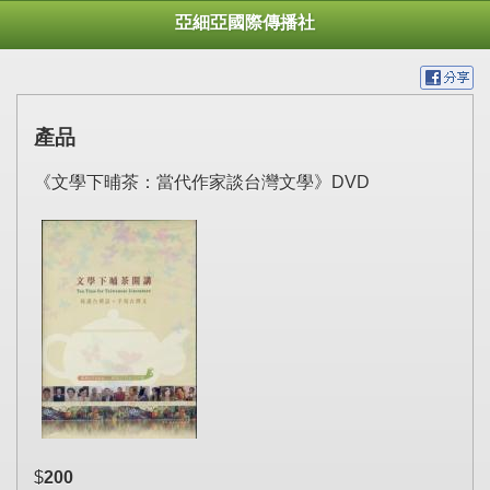
亞細亞國際傳播社
產品
《文學下晡茶：當代作家談台灣文學》DVD
$
200