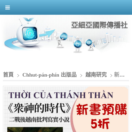
亞細亞國際傳播社
首頁
Chhut-pán-phín 出版品
越南研究
新書預購※ 10本《眾神的時代》二戰後越南批判寫實小說（THỜI CỦA THÁNH THẦN）－優惠至11/30