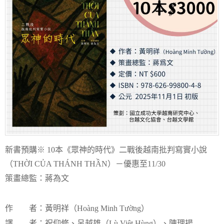
新書預購※ 10本《眾神的時代》二戰後越南批判寫實小說
（THỜI CỦA THÁNH THẦN）－優惠至11/30
策畫總監：蔣為文
作 者：黃明祥（Hoàng Minh Tường）
譯 者：祝仰修、呂越雄（Lù Việt Hùng）、陳理揚