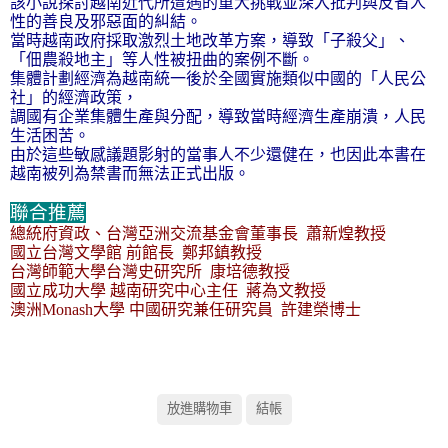
該小說探討越南近代所遭遇的重大挑戰並深入批判與反省人
性的善良及邪惡面的糾結。
當時越南政府採取激烈土地改革方案，導致「子殺父」、
「佃農殺地主」等人性被扭曲的案例不斷。
集體計劃經濟為越南統一後於全國實施類似中國的「人民公
社」的經濟政策，
調國有企業集體生產與分配，導致當時經濟生產崩潰，人民
生活困苦。
由於這些敏感議題影射的當事人不少還健在，也因此本書在
越南被列為禁書而無法正式出版。
聯合推薦
總統府資政、台灣亞洲交流基金會董事長
蕭新煌教授
國立台灣文學館
前館長
鄭邦鎮教授
台灣師範大學台灣史研究所
康培德教授
國立成功大學
越南研究中心主任
蔣為文教授
澳洲
Monash
大學
中國研究兼任研究員
許建榮博士